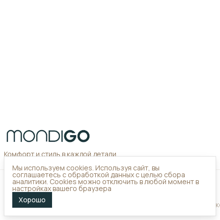
Комфорт и стиль в каждой детали
Мы используем cookies. Используя сайт, вы
соглашаетесь с обработкой данных с целью сбора
Контакты
аналитики. Cookies можно отключить в любой момент в
настройках вашего браузера
Адрес
г. Орёл, улица Чешская 6А
Хорошо
Оплата
Доставка
Правила возврата
Реквизиты
Оферта
Политика 
Телефон
8 (999) 596-10-99
Режим работы