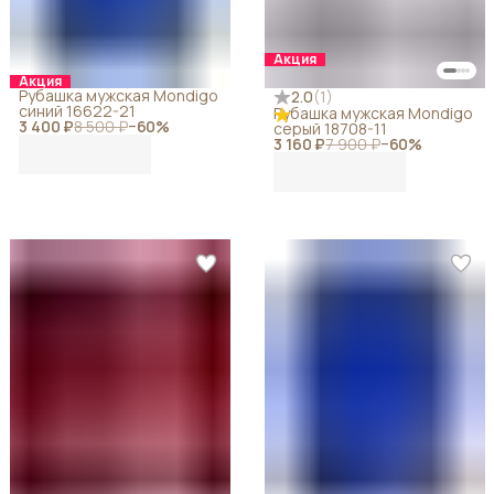
Акция
Акция
Рубашка мужская Mondigo
2.0
(
1
)
синий 16622-21
Рубашка мужская Mondigo
3 400 ₽
8 500 ₽
−
60
%
серый 18708-11
3 160 ₽
7 900 ₽
−
60
%