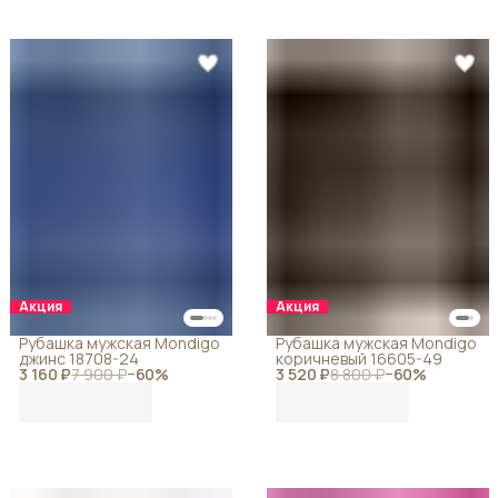
Акция
Акция
Рубашка мужская Mondigo
Рубашка мужская Mondigo
джинс 18708-24
коричневый 16605-49
3 160 ₽
7 900 ₽
−
60
%
3 520 ₽
8 800 ₽
−
60
%