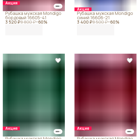
Акция
Акция
Рубашка мужская Mondigo
Рубашка мужская Mondigo
бордовый 16605-41
синий 16606-21
3 520 ₽
8 800 ₽
−
60
%
3 400 ₽
8 500 ₽
−
60
%
Акция
Акция
Рубашка мужская Mondigo
Рубашка мужская Mondigo