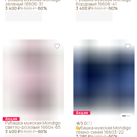
зеленый 16606-31
бордовый 16606-41
3 400 ₽
8 500 ₽
−
60
%
3 400 ₽
8 500 ₽
−
60
%
Акция
Акция
Рубашка мужская Mondigo
5.0
(
1
)
светло-розовый 16604-65
Рубашка мужская Mondigo
3 400 ₽
8 500 ₽
−
60
%
темно-синий 16603-22
3 280 ₽
8 200 ₽
−
60
%