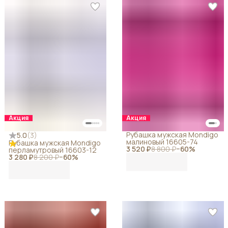
Акция
Акция
Рубашка мужская Mondigo
5.0
(
3
)
малиновый 16605-74
Рубашка мужская Mondigo
3 520 ₽
8 800 ₽
−
60
%
перламутровый 16603-12
3 280 ₽
8 200 ₽
−
60
%