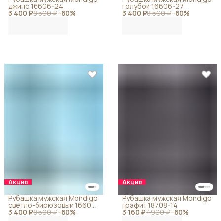
джинс 16606-24
голубой 16606-27
3 400 ₽
8 500 ₽
−
60
%
3 400 ₽
8 500 ₽
−
60
%
Акция
Акция
Рубашка мужская Mondigo
Рубашка мужская Mondigo
светло-бирюзовый 16606-
графит 18708-14
3 400 ₽
69
8 500 ₽
−
60
%
3 160 ₽
7 900 ₽
−
60
%