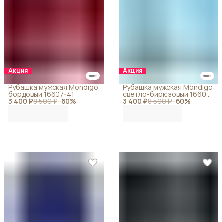
Акция
Акция
Рубашка мужская Mondigo
Рубашка мужская Mondigo
бордовый 16607-41
светло-бирюзовый 16607-
3 400 ₽
8 500 ₽
−
60
%
3 400 ₽
69
8 500 ₽
−
60
%