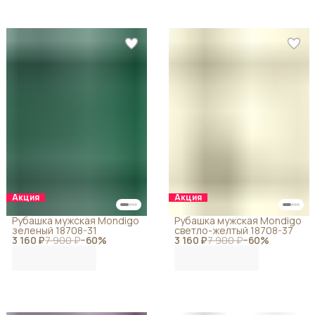
Акция
Акция
Рубашка мужская Mondigo
Рубашка мужская Mondigo
зеленый 18708-31
светло-желтый 18708-37
3 160 ₽
7 900 ₽
−
60
%
3 160 ₽
7 900 ₽
−
60
%