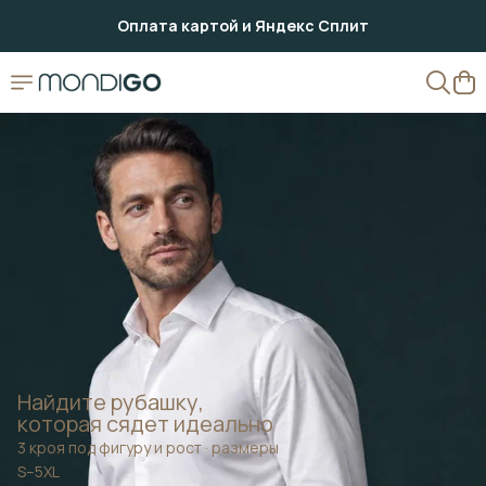
Оплата картой и Яндекс Сплит
Доставка по России — Яндекс, СДЭК, Почта
Возврат 7 дней · примерка перед оплатой
Своё производство в Орле · компания с 1999 года
Найдите рубашку,
которая сядет идеально
3 кроя под фигуру и рост · размеры
S–5XL