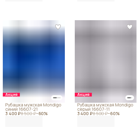
Акция
Акция
Рубашка мужская Mondigo
Рубашка мужская Mondigo
синий 16607-21
серый 16607-11
3 400 ₽
8 500 ₽
−
60
%
3 400 ₽
8 500 ₽
−
60
%