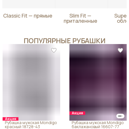
Classic Fit — прямые
Slim Fit —
Super 
приталенные
обл
ПОПУЛЯРНЫЕ РУБАШКИ
Акция
Акция
Рубашка мужская Mondigo
Рубашка мужская Mondigo
красный 18728-43
баклажановый 16607-77