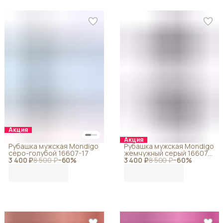
Акция
Акция
Рубашка мужская Mondigo
Рубашка мужская Mondigo
серо-голубой 16607-17
жемчужный серый 16607-
3 400 ₽
8 500 ₽
−
60
%
3 400 ₽
12
8 500 ₽
−
60
%