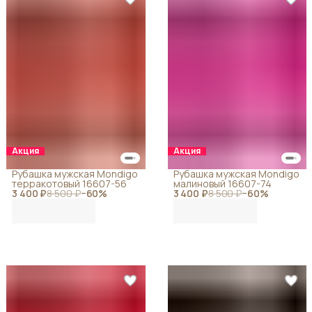
Акция
Акция
Рубашка мужская Mondigo
Рубашка мужская Mondigo
терракотовый 16607-56
малиновый 16607-74
3 400 ₽
8 500 ₽
−
60
%
3 400 ₽
8 500 ₽
−
60
%