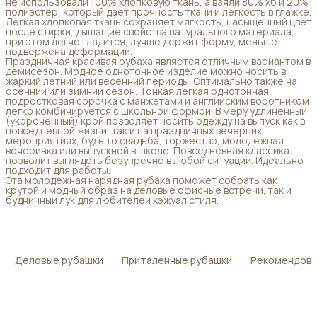
не использовали 100% хлопковую ткань, а взяли 80% хб и 20%
полиэстер, который дает прочность ткани и легкость в глажке.
Легкая хлопковая ткань сохраняет мягкость, насыщенный цвет
после стирки, дышащие свойства натурального материала,
при этом легче гладится, лучше держит форму, меньше
подвержена деформации.
Праздничная красивая рубаха является отличным вариантом в
демисезон. Модное однотонное изделие можно носить в
жаркий летний или весенний периоды. Оптимально также на
осенний или зимний сезон. Тонкая легкая однотонная
подростковая сорочка с манжетами и английским воротником
легко комбинируется с школьной формой. В меру удлиненный
(укороченный) крой позволяет носить одежду на выпуск как в
повседневной жизни, так и на праздничных вечерних
мероприятиях, будь то свадьба, торжество, молодежная
вечеринка или выпускной в школе. Повседневная классика
позволит выглядеть безупречно в любой ситуации. Идеально
подходит для работы.
Эта молодежная нарядная рубаха поможет собрать как
крутой и модный образ на деловые офисные встречи, так и
будничный лук для любителей кэжуал стиля.
Деловые рубашки
Приталенные рубашки
Рекомендова