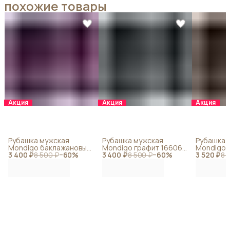
похожие товары
Акция
Акция
Акция
Рубашка мужская
Рубашка мужская
Рубашка 
Mondigo баклажановый
Mondigo графит 16606-
Mondigo 
3 400 ₽
16611-77
8 500 ₽
−
60
%
3 400 ₽
14
8 500 ₽
−
60
%
3 520 ₽
16605-49
8 