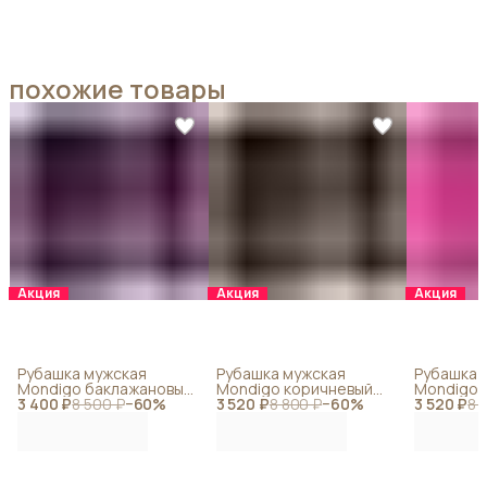
похожие товары
Акция
Акция
Акция
Рубашка мужская
Рубашка мужская
Рубашка 
Mondigo баклажановый
Mondigo коричневый
Mondigo 
3 400 ₽
16611-77
8 500 ₽
−
60
%
3 520 ₽
16605-49
8 800 ₽
−
60
%
3 520 ₽
16605-74
8 