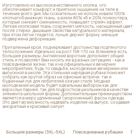
Изготовлено из высококачественного хлопка, что
обеспечивает комфорт и приятное ощущение на теле в
течение всего дня. Мы сознательно не использовали 100%
хлопчатобумажную ткань, а взяли 80% хб и 20% полиэстера,
который снижает сминаемость, повышает стрейч эффект.
Легкая хлопковая ткань сохраняет мягкость, насыщенный цвет
после стирки, дышащие свойства натурального материала,
при этом легче гладится, лучше держит форму, меньше
подвержена деформации.
Приталенный крой, подчеркивает достоинства подтянутого
телосложения. Идеально на рост 158-170 см. В линейке есть
большие размеры. Английский воротник дополняет общий
стиль и позволяет Вам носить ее в разных ситуациях - как в
повседневной жизни, так и на официальных и вечерних
мероприятиях, будь то свадьба, молодежные вечеринки или
выпускной в школе. Эта стильная нарядная рубаха поможет
собрать как крутой образ на офисные встречи, так и
будничный лук для любителей кэжуал стиля. Модная
молодежная модель будет идеальным выбором как для
взрослых парней, так для подростков школьников в качестве
элемента школьной формы. Дополнительным преимуществом
является в меру удлиненный (укороченный) фасон одежды.
Это дает возможность надевать изделие на выпуск, создавая
аккуратный и красивый силуэт.
Большие размеры (3XL–5XL)
Повседневные рубашки
П