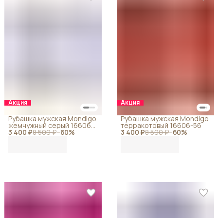
Акция
Акция
Рубашка мужская Mondigo
Рубашка мужская Mondigo
жемчужный серый 16606-
терракотовый 16606-56
3 400 ₽
12
8 500 ₽
−
60
%
3 400 ₽
8 500 ₽
−
60
%