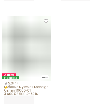
Акция
Новинка
5.0
(
4
)
Рубашка мужская Mondigo
белый 16606-01
3 400 ₽
8 500 ₽
−
60
%