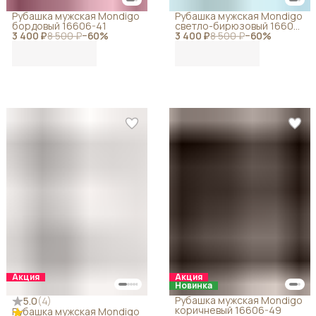
Рубашка мужская Mondigo
Рубашка мужская Mondigo
бордовый 16606-41
светло-бирюзовый 16606-
3 400 ₽
8 500 ₽
−
60
%
3 400 ₽
69
8 500 ₽
−
60
%
Акция
Акция
Новинка
Рубашка мужская Mondigo
5.0
(
4
)
коричневый 16606-49
Рубашка мужская Mondigo