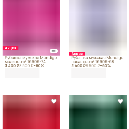
Акция
Акция
Рубашка мужская Mondigo
Рубашка мужская Mondigo
малиновый 16606-74
лавандовый 16606-68
3 400 ₽
8 500 ₽
−
60
%
3 400 ₽
8 500 ₽
−
60
%