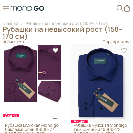
Главная
›
Рубашки на невысокий рост (158–170 см)
Рубашки на невысокий рост (158–
170 см)
Фильтры
Сортировка
Акция
Акция
Рубашка мужская Mondigo
Рубашка мужская Mondigo
баклажановый 16606-77
темно-синий 16606-22