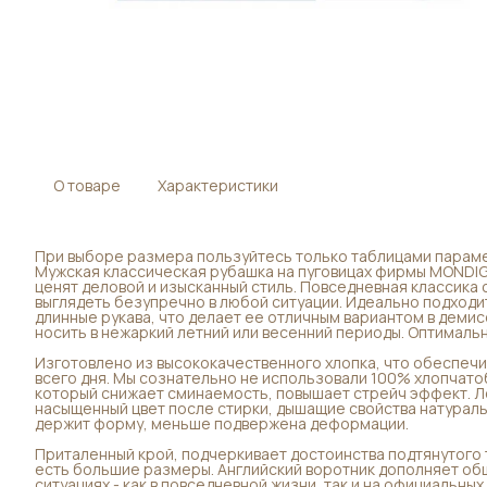
О товаре
Характеристики
При выборе размера пользуйтесь только таблицами параме
Мужская классическая рубашка на пуговицах фирмы MONDIG
ценят деловой и изысканный стиль. Повседневная классика
выглядеть безупречно в любой ситуации. Идеально подходи
длинные рукава, что делает ее отличным вариантом в деми
носить в нежаркий летний или весенний периоды. Оптимальн
Изготовлено из высококачественного хлопка, что обеспечи
всего дня. Мы сознательно не использовали 100% хлопчато
который снижает сминаемость, повышает стрейч эффект. Ле
насыщенный цвет после стирки, дышащие свойства натураль
держит форму, меньше подвержена деформации.
Приталенный крой, подчеркивает достоинства подтянутого т
есть большие размеры. Английский воротник дополняет общ
ситуациях - как в повседневной жизни, так и на официальных