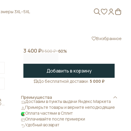
змеры 3XL–5XL
В избранное
3 400 ₽
8 500 ₽
−
60
%
Добавить в корзину
До бесплатной доставки:
5 000 ₽
Преимущества
.
Доставим в пункты выдачи Яндекс Маркета
 -
Примерьте товары и верните неподходящие
 и
м
Оплата частями в Сплит
Оплачивайте после примерки
Удобный возврат