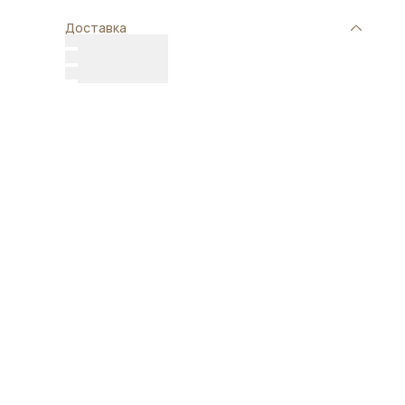
Доставка
ет
ри
ый
ь
ы.
ый
ть