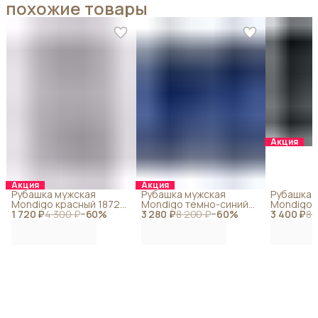
похожие товары
Акция
Акция
Акция
Рубашка мужская
Рубашка мужская
Рубашка 
Mondigo красный 18728-
Mondigo темно-синий
Mondigo 
1 720 ₽
43
4 300 ₽
−
60
%
3 280 ₽
18827-22
8 200 ₽
−
60
%
3 400 ₽
14
8 