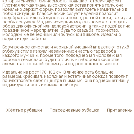
который снижает сминаемость, повышает стрейч эффект.
Плотная легкая ткань высокого качества приятна телу, она
идеально держит форму, позволяя выглядеть изумительно в
любой ситуации. Классический силуэт изделия позволит
подобрать стильный лук как для повседневной носки, так и для
особых случаев. Модная вечерняя модель поможет создать
образ для офисной или деловой встречи, а также подойдет на
праздничное мероприятие, будь то свадьба, торжество,
молодежные вечеринки или выпускной в школе. Идеально
подходит для работы.
Безупречное качество и нарядный внешний вид делают эту хб
рубаху в стиле кэжуал незаменимой частью гардероба
каждого мужчины. Кроме того, повседневная молодежная
сорочка демисезон будет отличным выбором в качестве
элемента школьной формы для подростков школьников.
Идеальна на рост 170-182 см. В линейке есть большие
размеры. Красивая, нарядная и эстетичная одежда позволит
почувствовать себя в центре внимания, она подчеркнет Вашу
индивидуальность и изысканный вкус.
Жёлтые рубашки
Повседневные рубашки
Приталенны