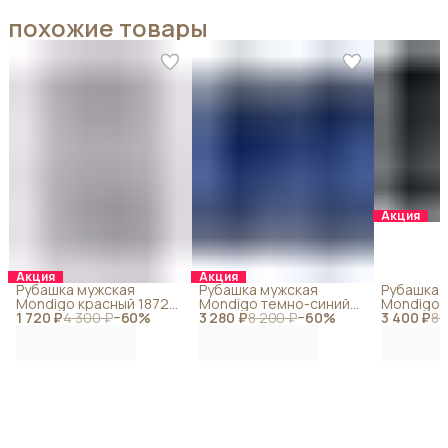
похожие товары
Акция
Акция
Акция
Рубашка мужская
Рубашка мужская
Рубашка 
Mondigo красный 18728-
Mondigo темно-синий
Mondigo 
1 720 ₽
43
4 300 ₽
−
60
%
3 280 ₽
18827-22
8 200 ₽
−
60
%
3 400 ₽
14
8 