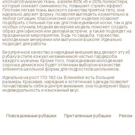
хлопчатобумажную ткань, а взяли 80% хб и 20% полиэстера,
который снижает сминаемость, повышает стрейч эффект.
Плотная легкая ткань высокого качества приятна телу, она
идеально держит форму, позволяя выглядеть изумительно в
любой ситуации. Классический силуэт изделия позволит
подобрать стильный лук как для повседневной носки, так и для
особых случаев. Модная вечерняя модель поможет создать
образ для офисной или деловой встречи, а также подойдет на
праздничное мероприятие, будь то свадьба, торжество,
молодежные вечеринки или выпускной в школе. Идеально
подходит для работы.
Безупречное качество и нарядный внешний вид делают эту хб
рубаху в стиле кэжуал незаменимой частью гардероба
каждого мужчины. Кроме того, повседневная молодежная
сорочка демисезон будет отличным выбором в качестве
элемента школьной формы для подростков школьников.
Идеальна на рост 170-182 см. В линейке есть большие
размеры. Красивая, нарядная и эстетичная одежда позволит
почувствовать себя в центре внимания, она подчеркнет Вашу
индивидуальность и изысканный вкус.
Повседневные рубашки
Приталенные рубашки
Рекоме