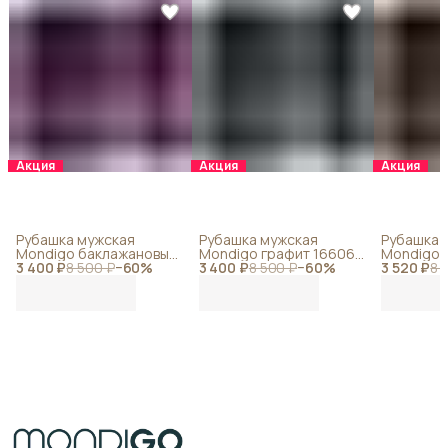
Акция
Акция
Акция
Рубашка мужская
Рубашка мужская
Рубашка 
Mondigo баклажановый
Mondigo графит 16606-
Mondigo 
3 400 ₽
16611-77
8 500 ₽
−
60
%
3 400 ₽
14
8 500 ₽
−
60
%
3 520 ₽
16605-49
8 