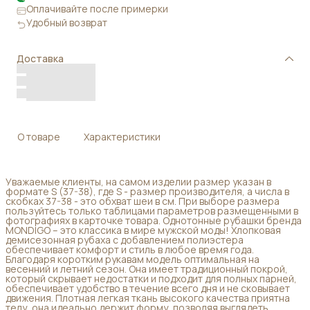
Оплачивайте после примерки
Удобный возврат
Доставка
О товаре
Характеристики
Уважаемые клиенты, на самом изделии размер указан в
формате S (37-38), где S - размер производителя, а числа в
скобках 37-38 - это обхват шеи в см. При выборе размера
пользуйтесь только таблицами параметров размещенными в
фотографиях в карточке товара. Однотонные рубашки бренда
MONDIGO – это классика в мире мужской моды! Хлопковая
демисезонная рубаха с добавлением полиэстера
обеспечивает комфорт и стиль в любое время года.
Благодаря коротким рукавам модель оптимальная на
весенний и летний сезон. Она имеет традиционный покрой,
который скрывает недостатки и подходит для полных парней,
обеспечивает удобство в течение всего дня и не сковывает
движения. Плотная легкая ткань высокого качества приятна
телу, она идеально держит форму, позволяя выглядеть