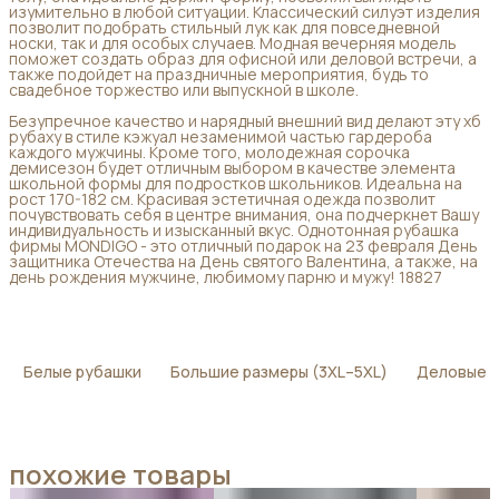
изумительно в любой ситуации. Классический силуэт изделия
позволит подобрать стильный лук как для повседневной
носки, так и для особых случаев. Модная вечерняя модель
поможет создать образ для офисной или деловой встречи, а
также подойдет на праздничные мероприятия, будь то
свадебное торжество или выпускной в школе.
Безупречное качество и нарядный внешний вид делают эту хб
рубаху в стиле кэжуал незаменимой частью гардероба
каждого мужчины. Кроме того, молодежная сорочка
демисезон будет отличным выбором в качестве элемента
школьной формы для подростков школьников. Идеальна на
рост 170-182 см. Красивая эстетичная одежда позволит
почувствовать себя в центре внимания, она подчеркнет Вашу
индивидуальность и изысканный вкус. Однотонная рубашка
фирмы MONDIGO - это отличный подарок на 23 февраля День
защитника Отечества на День святого Валентина, а также, на
день рождения мужчине, любимому парню и мужу! 18827
Белые рубашки
Большие размеры (3XL–5XL)
Деловые 
похожие товары