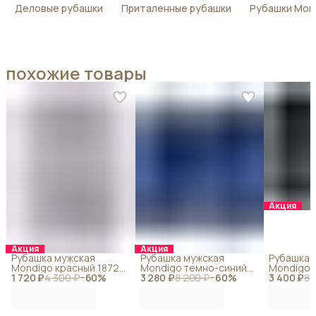
Деловые рубашки
Приталенные рубашки
Рубашки Mon
похожие товары
Акция
Акция
Акция
Рубашка мужская
Рубашка мужская
Рубашка 
Mondigo красный 18728-
Mondigo темно-синий
Mondigo 
1 720 ₽
43
4 300 ₽
−
60
%
3 280 ₽
18827-22
8 200 ₽
−
60
%
3 400 ₽
14
8 