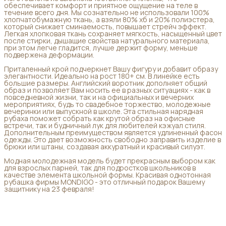
обеспечивает комфорт и приятное ощущение на теле в
течение всего дня. Мы сознательно не использовали 100%
хлопчатобумажную ткань, а взяли 80% хб и 20% полиэстера,
который снижает сминаемость, повышает стрейч эффект.
Легкая хлопковая ткань сохраняет мягкость, насыщенный цвет
после стирки, дышащие свойства натурального материала,
при этом легче гладится, лучше держит форму, меньше
подвержена деформации.
Приталенный крой подчеркнет Вашу фигуру и добавит образу
элегантности. Идеально на рост 180+ см. В линейке есть
большие размеры. Английский воротник дополняет общий
образ и позволяет Вам носить ее в разных ситуациях - как в
повседневной жизни, так и на официальных и вечерних
мероприятиях, будь то свадебное торжество, молодежные
вечеринки или выпускной в школе. Эта стильная нарядная
рубаха поможет собрать как крутой образ на офисные
встречи, так и будничный лук для любителей кэжуал стиля.
Дополнительным преимуществом является удлиненный фасон
одежды. Это дает возможность свободно заправить изделие в
брюки или штаны, создавая аккуратный и красивый силуэт.
Модная молодежная модель будет прекрасным выбором как
для взрослых парней, так для подростков школьников в
качестве элемента школьной формы. Красивая однотонная
рубашка фирмы MONDIGO - это отличный подарок Вашему
защитнику на 23 февраля!