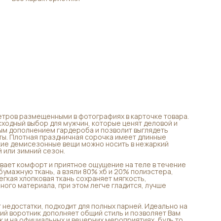
Изготовлено из высококачественного хлопка, что
обеспечивает комфорт и приятное ощущение на теле в
течение всего дня. Мы сознательно не использовали 100%
хлопчатобумажную ткань, а взяли 80% хб и 20% полиэстера,
который снижает сминаемость, повышает стрейч эффект.
Легкая хлопковая ткань сохраняет мягкость, насыщенный цв
после стирки, дышащие свойства натурального материала, п
этом легче гладится, лучше держит форму, меньше
подвержена деформации.
Классический крой, традиционно свободного типа, скрывает
недостатки, подходит для полных парней. Идеально на рост
170-182 см. В линейке есть большие размеры. Английский
воротник дополняет общий стиль и позволяет Вам носить ее 
разных ситуациях - как в повседневной жизни, так и на
официальных и вечерних мероприятиях, будь то свадьба,
молодежные вечеринки или выпускной в школе.
тров размещенными в фотографиях в карточке товара.
Эта стильная нарядная рубаха поможет собрать как крутой
ходный выбор для мужчин, которые ценят деловой и
образ на офисные встречи, так и будничный лук для любител
ным дополнением гардероба и позволит выглядеть
кэжуал стиля. Дополнительным преимуществом является
ты. Плотная праздничная сорочка имеет длинные
свободный фасон одежды. Это дает возможность надевать
акие демисезонные вещи можно носить в нежаркий
изделие на выпуск, создавая аккуратный и красивый силуэт.
 или зимний сезон.
Модная молодежная модель будет идеальным выбором как д
взрослых парней, так для подростков школьников в качестве
вает комфорт и приятное ощущение на теле в течение
элемента школьной формы. Красивая однотонная рубашка
бумажную ткань, а взяли 80% хб и 20% полиэстера,
фирмы MONDIGO - это отличный подарок Вашему защитнику н
гкая хлопковая ткань сохраняет мягкость,
23 февраля!
ного материала, при этом легче гладится, лучше
 недостатки, подходит для полных парней. Идеально на
кий воротник дополняет общий стиль и позволяет Вам
ак и на официальных и вечерних мероприятиях, будь то