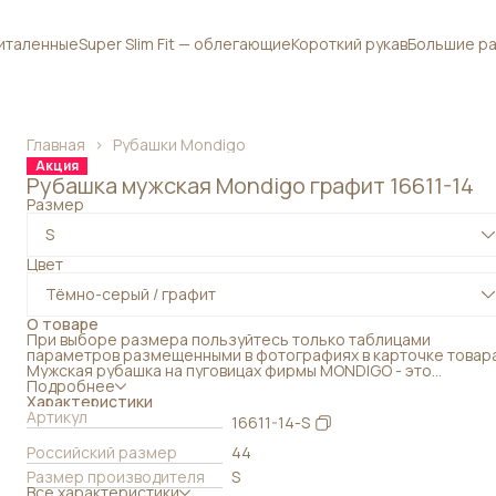
приталенные
Super Slim Fit — облегающие
Короткий рукав
Большие ра
Главная
›
Рубашки Mondigo
Акция
Рубашка мужская Mondigo графит 16611-14
Размер
S
Цвет
Тёмно-серый / графит
О товаре
При выборе размера пользуйтесь только таблицами
параметров размещенными в фотографиях в карточке товара
Мужская рубашка на пуговицах фирмы MONDIGO - это
превосходный выбор для мужчин, которые ценят деловой и
Подробнее
изысканный стиль. Повседневная классика станет прекрасны
Характеристики
дополнением гардероба и позволит выглядеть безупречно в
Артикул
16611-14-S
любой ситуации. Идеально подходит для работы. Плотная
праздничная сорочка имеет длинные рукава, что делает ее
Российский размер
44
отличным вариантом в демисезон. Такие демисезонные вещ
Размер производителя
S
можно носить в нежаркий летний или весенний периоды.
Все характеристики
Оптимально также на осенний или зимний сезон.