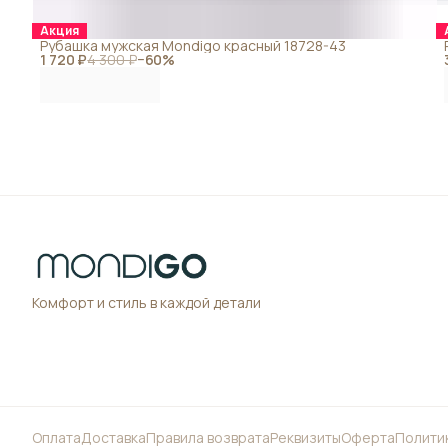
Акция
Рубашка мужская Mondigo красный 18728-43
1 720 ₽
4 300 ₽
−
60
%
Комфорт и стиль в каждой детали
Оплата
Доставка
Правила возврата
Реквизиты
Оферта
Полити