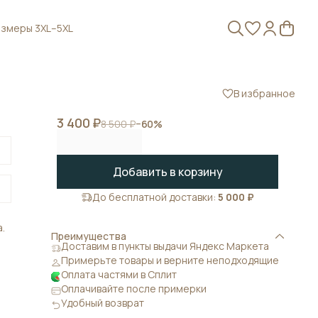
змеры 3XL–5XL
В избранное
3 400 ₽
8 500 ₽
−
60
%
Добавить в корзину
До бесплатной доставки:
5 000 ₽
.
Преимущества
Доставим в пункты выдачи Яндекс Маркета
м
Примерьте товары и верните неподходящие
Оплата частями в Сплит
Оплачивайте после примерки
и
Удобный возврат