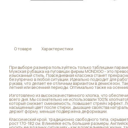
О товаре
Характеристики
При выборе размера пользуйтесь только таблицами параме
Мужская рубашка на пуговицах фирмы MONDIGO - это превос
изысканный стиль. Повседневная классика станет прекрас
безупречно в любой ситуации. Идеально подходит для рабо
рукава, что делает ее отличным вариантом в демисезон. Т
летний или весенний периоды. Оптимально также на осенний
Изготовлено из высококачественного хлопка, что обеспечи
всего дня. Мы сознательно не использовали 100% хлопчато
который снижает сминаемость, повышает стрейч эффект. Ле
насыщенный цвет после стирки, дышащие свойства натураль
держит форму, меньше подвержена деформации.
Классический крой, традиционно свободного типа, скрывает
рост 170-182 см. В линейке есть большие размеры. Английс
носить ее в разных ситуациях - как в повседневной жизни, т