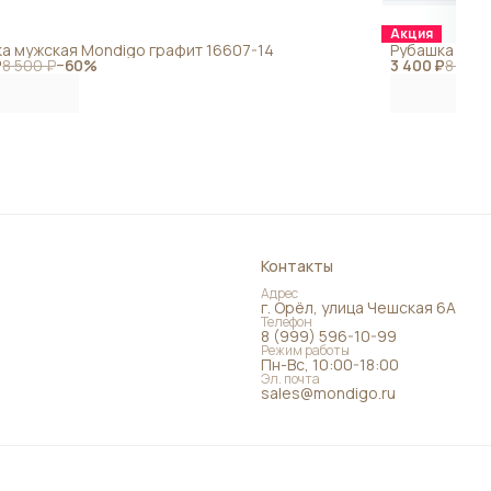
Акция
а мужская Mondigo графит 16607-14
Рубашка мужс
₽
8 500 ₽
−
60
%
3 400 ₽
8 500 
Контакты
Адрес
г. Орёл, улица Чешская 6А
Телефон
8 (999) 596-10-99
Режим работы
Пн-Вс, 10:00-18:00
Эл. почта
sales@mondigo.ru