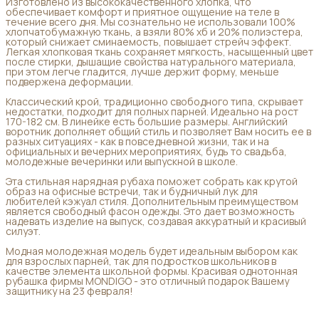
Изготовлено из высококачественного хлопка, что
обеспечивает комфорт и приятное ощущение на теле в
течение всего дня. Мы сознательно не использовали 100%
хлопчатобумажную ткань, а взяли 80% хб и 20% полиэстера,
который снижает сминаемость, повышает стрейч эффект.
Легкая хлопковая ткань сохраняет мягкость, насыщенный цвет
после стирки, дышащие свойства натурального материала,
при этом легче гладится, лучше держит форму, меньше
подвержена деформации.
Классический крой, традиционно свободного типа, скрывает
недостатки, подходит для полных парней. Идеально на рост
170-182 см. В линейке есть большие размеры. Английский
воротник дополняет общий стиль и позволяет Вам носить ее в
разных ситуациях - как в повседневной жизни, так и на
официальных и вечерних мероприятиях, будь то свадьба,
молодежные вечеринки или выпускной в школе.
Эта стильная нарядная рубаха поможет собрать как крутой
образ на офисные встречи, так и будничный лук для
любителей кэжуал стиля. Дополнительным преимуществом
является свободный фасон одежды. Это дает возможность
надевать изделие на выпуск, создавая аккуратный и красивый
силуэт.
Модная молодежная модель будет идеальным выбором как
для взрослых парней, так для подростков школьников в
качестве элемента школьной формы. Красивая однотонная
рубашка фирмы MONDIGO - это отличный подарок Вашему
защитнику на 23 февраля!