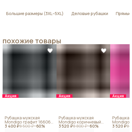
Большие размеры (3XL–5XL)
Деловые рубашки
Прямые
похожие товары
Акция
Акция
Акция
Рубашка мужская
Рубашка мужская
Рубашка 
Mondigo графит 16606-
Mondigo коричневый
Mondigo 
3 400 ₽
14
8 500 ₽
−
60
%
3 520 ₽
16605-49
8 800 ₽
−
60
%
3 520 ₽
16605-74
8 