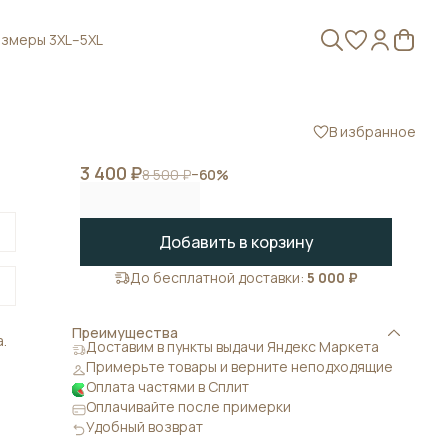
змеры 3XL–5XL
В избранное
3 400 ₽
8 500 ₽
−
60
%
Добавить в корзину
До бесплатной доставки:
5 000 ₽
Преимущества
.
Доставим в пункты выдачи Яндекс Маркета
Примерьте товары и верните неподходящие
м
Оплата частями в Сплит
Оплачивайте после примерки
Удобный возврат
и