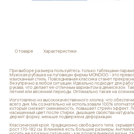
О товаре
Характеристики
При выборе размера пользуйтесь только таблицами параме
Мужская рубашка на пуговицах фирмы MONDIGO - это превос
изысканный стиль. Повседневная классика станет прекрас
безупречно в любой ситуации. Идеально подходит для рабо
рукава, что делает ее отличным вариантом в демисезон. Т
летний или весенний периоды. Оптимально также на осенний
Изготовлено из высококачественного хлопка, что обеспечи
всего дня. Мы сознательно не использовали 100% хлопчато
который снижает сминаемость, повышает стрейч эффект. Ле
насыщенный цвет после стирки, дышащие свойства натураль
держит форму, меньше подвержена деформации.
Классический крой, традиционно свободного типа, скрывает
рост 170-182 см. В линейке есть большие размеры. Английс
носить ее в разных ситуациях - как в повседневной жизни, т