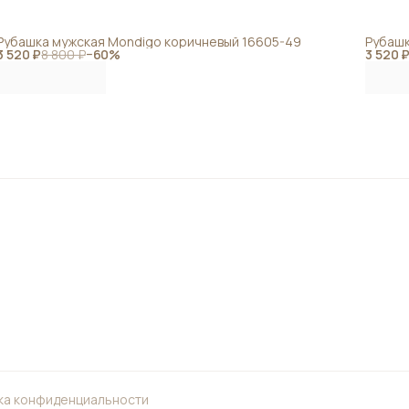
Рубашка мужская Mondigo коричневый 16605-49
Рубашк
3 520 ₽
8 800 ₽
−
60
%
3 520 
ка конфиденциальности