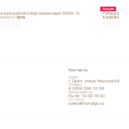
Акция
а мужская Mondigo малиновый 16605-74
Рубашка мужс
₽
8 800 ₽
−
60
%
3 400 ₽
8 500 
Контакты
Адрес
г. Орёл, улица Чешская 6А
Телефон
8 (999) 596-10-99
Режим работы
Пн-Вс, 10:00-18:00
Эл. почта
sales@mondigo.ru