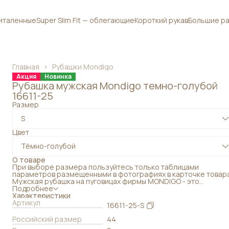
приталенные
Super Slim Fit — облегающие
Короткий рукав
Большие ра
Главная
›
Рубашки Mondigo
Акция
Новинка
Рубашка мужская Mondigo темно-голубой
16611-25
Размер
S
Цвет
Тёмно-голубой
О товаре
При выборе размера пользуйтесь только таблицами
параметров размещенными в фотографиях в карточке товара
Мужская рубашка на пуговицах фирмы MONDIGO - это
превосходный выбор для мужчин, которые ценят деловой и
Подробнее
изысканный стиль. Повседневная классика станет прекрасны
Характеристики
дополнением гардероба и позволит выглядеть безупречно в
Артикул
16611-25-S
любой ситуации. Идеально подходит для работы. Плотная
праздничная сорочка имеет длинные рукава, что делает ее
Российский размер
44
отличным вариантом в демисезон. Такие демисезонные вещ