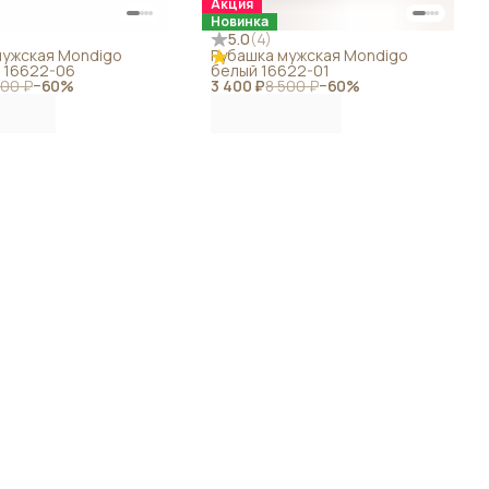
Акция
Новинка
5.0
(
4
)
мужская Mondigo
Рубашка мужская Mondigo
 16622-06
белый 16622-01
500 ₽
−
60
%
3 400 ₽
8 500 ₽
−
60
%