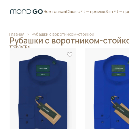
Все товары
Classic Fit — прямые
Slim Fit — 
Главная
›
Рубашки с воротником-стойкой
Рубашки с воротником-стойк
Фильтры