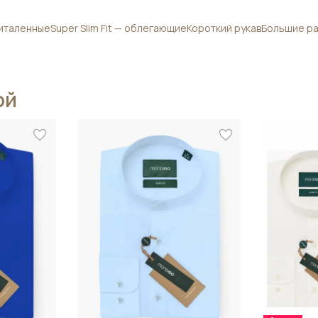
приталенные
Super Slim Fit — облегающие
Короткий рукав
Большие ра
ой