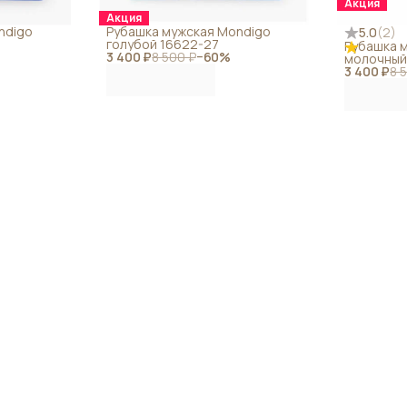
Акция
Акция
ndigo
Рубашка мужская Mondigo
5.0
(
2
)
голубой 16622-27
Рубашка 
3 400 ₽
8 500 ₽
−
60
%
молочный
3 400 ₽
8 