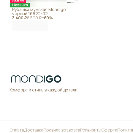
Акция
Новинка
Рубашка мужская Mondigo
черный 16622-02
3 400 ₽
8 500 ₽
−
60
%
Комфорт и стиль в каждой детали
Оплата
Доставка
Правила возврата
Реквизиты
Оферта
Полити