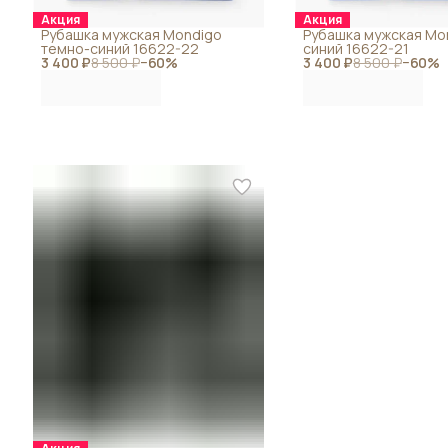
Акция
Акция
Рубашка мужская Mondigo
Рубашка мужская Mo
темно-синий 16622-22
синий 16622-21
3 400 ₽
8 500 ₽
−
60
%
3 400 ₽
8 500 ₽
−
60
%