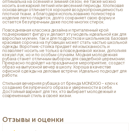
оптимальна на осенний и зимний сезон, ее также можно
носить в нежаркий летний или весенний периоды. Хлопковая
основа вещи отличается хорошей воздухопроницаемостью
плотной ткани, а благодаря использованию полиэстера
изделие легко гладится, долго сохраняет свою форму и
остается безупречным даже после многих стирок.
Повседневная классика дизайна и приталенный крой
подчеркивают фигуру и делают эту модель идеальной как для
взрослых мужчин, так и для подростков и школьников. Базовая
красивая сорочка на пуговицах может стать частью школьной
одежды. Воротник-стойка придает ей изысканность и
позволяет носить не только в повседневной жизни, дополняя
кэжуал лук, но и по особым случаям. Модная молодежная
рубаха станет отличным выбором для свадебной церемонии.
Прекрасно подойдет на праздничное мероприятие, создаст
образ на выпускной вечер в школу. Хороша в качестве
офисной одежды на деловые встречи. Идеально подходит для
работы.
Стильная вечерняя рубашка от бренда MONDIGO – ключ к
созданию безупречного образа и уверенности в себе.
Достойный вариант для тех, кто выбирает молодежный и
современный стиль в своей жизни.
Отзывы и оценки