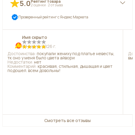
5.0
Рейтинг товара
2
оценки
·
2
отзыва
Проверенный рейтинг с Яндекс Маркета
5
звёзд
2
Имя скрыто
4
звезды
0
30 марта 2026 г.
3
звезды
0
Достоинства
:
покупали жениху под платье невесты,
До
2
звезды
0
тк оно у меня было цвета айвори
выг
Недостатки
:
нет
1
звезда
0
Комментарий
:
красивая, стильная, дышащая и цвет
подошел. всем довольны!
Смотреть все отзывы