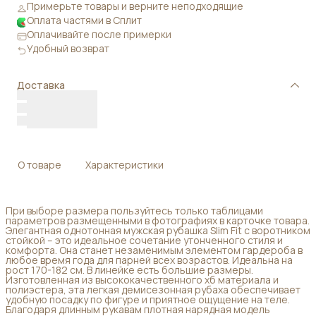
Примерьте товары и верните неподходящие
Оплата частями в Сплит
Оплачивайте после примерки
Удобный возврат
Доставка
О товаре
Характеристики
При выборе размера пользуйтесь только таблицами
параметров размещенными в фотографиях в карточке товара.
Элегантная однотонная мужская рубашка Slim Fit с воротником
стойкой – это идеальное сочетание утонченного стиля и
комфорта. Она станет незаменимым элементом гардероба в
любое время года для парней всех возрастов. Идеальна на
рост 170-182 см. В линейке есть большие размеры.
Изготовленная из высококачественного хб материала и
полиэстера, эта легкая демисезонная рубаха обеспечивает
удобную посадку по фигуре и приятное ощущение на теле.
Благодаря длинным рукавам плотная нарядная модель