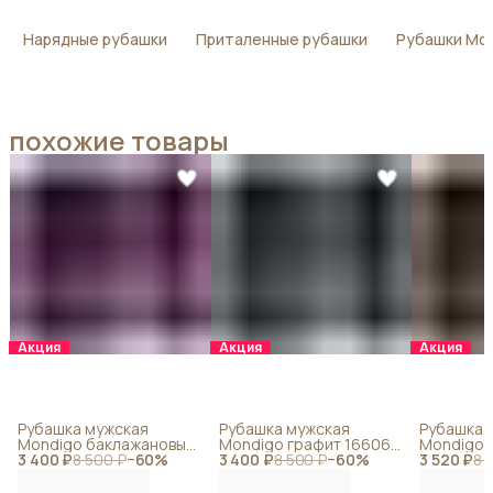
Нарядные рубашки
Приталенные рубашки
Рубашки Mo
похожие товары
Акция
Акция
Акция
Рубашка мужская
Рубашка мужская
Рубашка 
Mondigo баклажановый
Mondigo графит 16606-
Mondigo 
3 400 ₽
16611-77
8 500 ₽
−
60
%
3 400 ₽
14
8 500 ₽
−
60
%
3 520 ₽
16605-49
8 